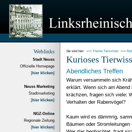
Weblinks
Sie sind hier:
>>> Thema Tierschutz
>>> Rab
Kurioses Tierwis
Stadt Neuss
Offizielle Homepage
Abendliches Treffen
[
hier klicken
]
Warum versammeln sich Kräh
Neuss Marketing
erklärt. Wenn sich am Abend
Stadtmarketing
krächzen, fragen sich viele: 
[
hier klicken
]
Verhalten der Rabenvögel?
NGZ-Online
Kaum wird es dämmrig, samme
Regionale Zeitung
Bäumen oder Stromleitungen – 
[
hier klicken
]
Wer das beobachtet, fragt sic