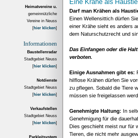
Eine Krähe als Haustie
Heimatvereine u.
Darf man Krähen als Hausti
gemeinnützliche
Einen Wellensittich dürfen Si
Vereine in Neuss
einer Krähe sieht es anders a
[
hier klicken
]
dem Naturschutzrecht und sin
Informationen
Das Einfangen oder die Hal
Baustellenradar
verboten.
Stadtgebiet Neuss
[
hier klicken
]
Einige Ausnahmen gibt es:
hilflose Krähen dürfen Sie v
Notdienste
zu pflegen. Sobald die Tiere 
Stadtgebiet Neuss
[
hier klicken
]
müssen sie freigelassen werd
Verkaufstellen
Genehmigte Haltung:
In selt
Stadtgebiet Neuss
Genehmigung für die dauerhaft
[
hier klicken
]
Dies geschieht meist nur für
Tieren, die nicht mehr ausgew
Parkleitsystem