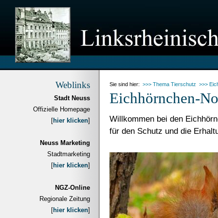
Weblinks
Sie sind hier:
>>> Thema Tierschutz
>>> Eic
Eichhörnchen-Not
Stadt Neuss
Offizielle Homepage
Willkommen bei den Eichhörn
[
hier klicken
]
für den Schutz und die Erhal
Neuss Marketing
Stadtmarketing
[
hier klicken
]
NGZ-Online
Regionale Zeitung
[
hier klicken
]